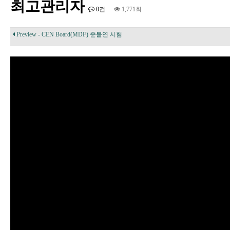
최고관리자
0건
1,771회
Preview - CEN Board(MDF) 준불연 시험