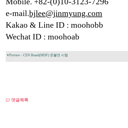
Mobile. +82-(0)10-3123-7296
e-mail.
bjlee@jinmyung.com
Kakao & Line ID : moohobb
Wechat ID : moohoab
Preview - CEN Board(MDF) 준불연 시험
댓글목록